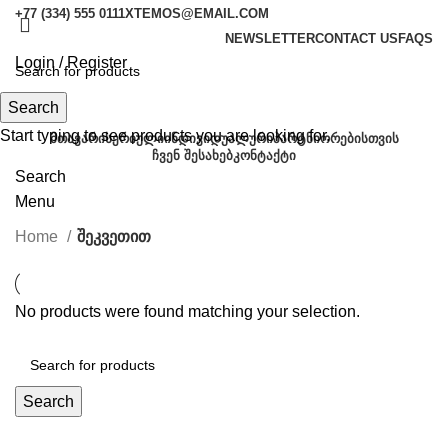
+77 (334) 555 0111
XTEMOS@EMAIL.COM
NEWSLETTER
CONTACT US
FAQS
Login / Register
Subscribe us
Search
Start typing to see products you are looking for.
ᲛᲗᲐᲕᲐᲠᲘ
ᲡᲔᲠᲘᲣᲚᲘ
ᲘᲜᲓᲘᲕᲘᲓᲣᲐᲚᲣᲠᲘ
ᲞᲐᲠᲢᲜᲘᲝᲠᲔᲑᲘᲡᲗᲕᲘᲡ
ᲩᲕᲔᲜ ᲨᲔᲡᲐᲮᲔᲑ
ᲙᲝᲜᲢᲐᲥᲢᲘ
Search
Menu
Home
შეკვეთით
No products were found matching your selection.
Search