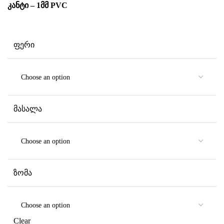
კანტი – 1მმ PVC
ᲤᲔᲠᲘ
ᲛᲐᲡᲐᲚᲐ
ᲖᲝᲛᲐ
Clear